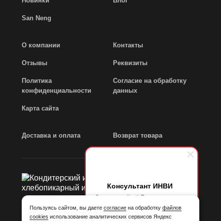
Новинки
Блог
San Neng
О компании
Контакты
Отзывы
Реквизиты
Политика
Согласие на обработку
конфиденциальности
данных
Карта сайта
Доставка и оплата
Возврат товара
Консультант ИНВИ
Здравствуйте! Готовы помочь
вам. Напишите мне, если у
Пользуясь сайтом, вы даете
согласие
на обработку
файлов
вас появятся вопросы.
cookies
использование аналитических сервисов Яндекс