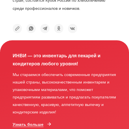
стран, состоится Кубок России по хлебопечению
среди профессионалов и новичков.
ИНВИ — это инвентарь для пекарей и
кондитеров любого уровня!
Мы стараемся обеспечить современные предприятия
нашей страны, высококачественным инвентарем и
упаковочными материалами, что поможет
предприятиям развиваться и предлагать покупателям
качественную, красивую, аппетитную выпечку и
кондитерские изделия!
Узнать больше