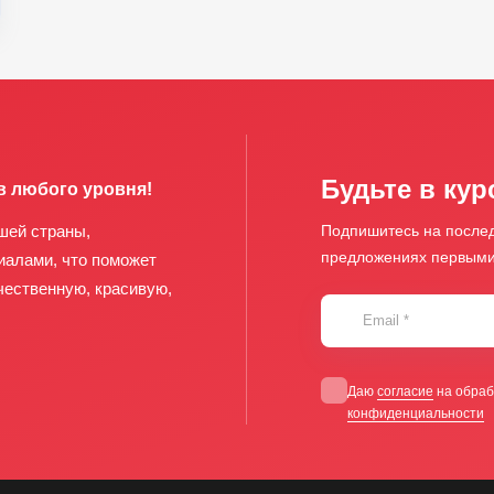
Будьте в кур
в любого уровня!
шей страны,
Подпишитесь на послед
предложениях первым
иалами, что поможет
чественную, красивую,
Email
*
Даю
согласие
на обраб
конфиденциальности