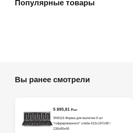
Популярные товары
Вы ранее смотрели
5 895,81
₽/шт
SN9116 Форма для выпечки 6 шт
"гофрированного" хлеба 615х197х98 /
130х80х40