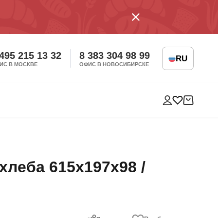
 495 215 13 32
8 383 304 98 99
RU
ИС В МОСКВЕ
ОФИС В НОВОСИБИРСКЕ
леба 615х197х98 /