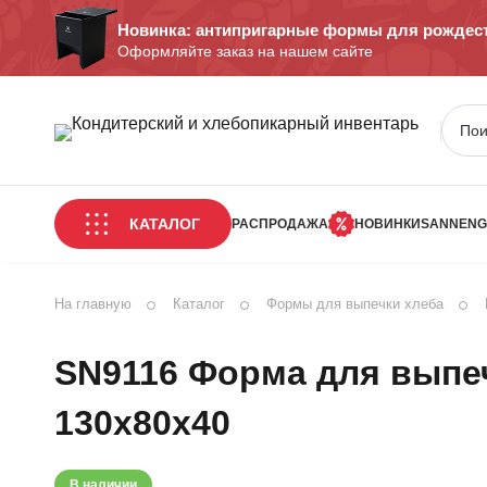
Новинка: антипригарные формы для рождест
Оформляйте заказ на нашем сайте
КАТАЛОГ
РАСПРОДАЖА
НОВИНКИ
SANNENG
На главную
Каталог
Формы для выпечки хлеба
SN9116 Форма для выпеч
130х80х40
В наличии