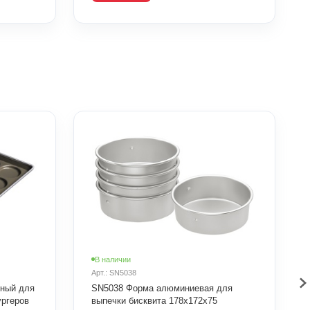
В наличии
Арт.: SN5038
рный для
SN5038 Форма алюминиевая для
ургеров
выпечки бисквита 178х172х75