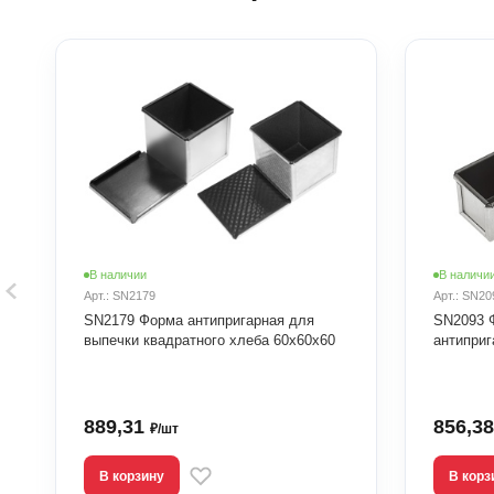
В наличии
В наличи
Арт.: SN2179
Арт.: SN20
SN2179 Форма антипригарная для
SN2093 
выпечки квадратного хлеба 60х60х60
антиприг
889,31
856,3
₽/шт
В корзину
В корз