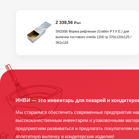
2 338,56
₽/шт
SN2006 Форма рифленая (Golden P.T.F.E.) для
выпечки тостового хлеба 1200 гр 370х120х125 /
361х116
ИНВИ — это инвентарь для пекарей и кондитеро
Мы стараемся обеспечить современные предприятия на
высококачественным инвентарем и упаковочными матер
предприятиям развиваться и предлагать покупателям ка
аппетитную выпечку и кондитерские изделия!