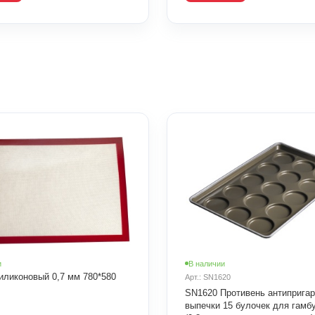
и
В наличии
иликоновый 0,7 мм 780*580
Арт.: SN1620
SN1620 Противень антиприга
выпечки 15 булочек для гамб