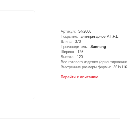
Артикул:
SN2006
Покрытие:
антипригарное P.T.F.E
Длина:
370
Производитель:
Sanneng
Ширина:
125
Высота:
120
Вес готового изделия (ориентировочно
Внутренние размеры формы:
361х11
Перейти к описанию