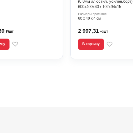
(0,8мм алюстил, усилен.борт)
600х400х40 / 102х94х15
Размеры противня
60 х 40 х 4 см
,89
2 997,31
₽/шт
₽/шт
ину
В корзину