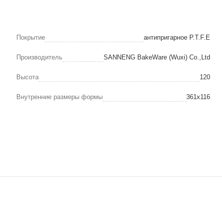
Покрытие
антипригарное P.T.F.E
Производитель
SANNENG BakeWare (Wuxi) Co.,Ltd
Высота
120
Внутренние размеры формы
361х116