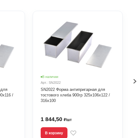
В наличии
Арт.: SN2022
 для
SN2022 Форма антипригарная для
0х116 /
тостового хлеба 900гр 325х106х122 /
316х100
1 844,50
₽/шт
В корзину