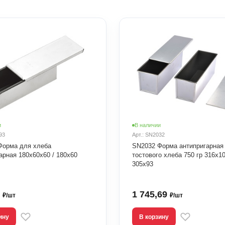
и
В наличии
93
Арт.: SN2032
Форма для хлеба
SN2032 Форма антипригарная
арная 180x60x60 / 180x60
тостового хлеба 750 гр 316х10
305х93
8
1 745,69
₽/шт
₽/шт
ину
В корзину