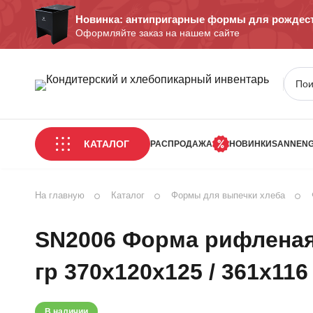
Новинка: антипригарные формы для рождест
Оформляйте заказ на нашем сайте
КАТАЛОГ
РАСПРОДАЖА
НОВИНКИ
SANNEN
На главную
Каталог
Формы для выпечки хлеба
SN2006 Форма рифленая (
гр 370х120х125 / 361х116
В наличии