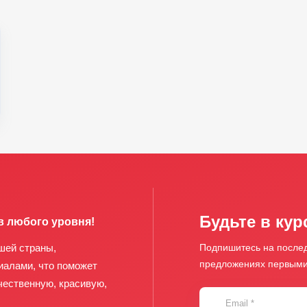
Будьте в кур
в любого уровня!
шей страны,
Подпишитесь на послед
предложениях первым
иалами, что поможет
чественную, красивую,
Email
*