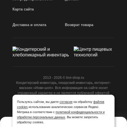
Карта сайта
Доставка и оплата
Возврат товара
2013 - 2026 © Invi-shop.ru
Кондитерский инвентарь, пекарский инвентарь, интернет-
магазин «Инви-шоп». Вся информация на сайте носит
справочный характер и не является публичной офертой
ст.437 ГК РФ.
Пользуясь сайтом, вы даете
согласие
на обработку
файлов
cookies
использование аналитических сервисов Яндекс
Разработано
Студией Z-Labs
Метрика в соответствии с
политикой конфиденциальности и
обработки персональных данных
. Вы можете запретить
обработку cookies.
3 227,88
₽/шт