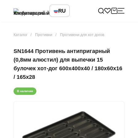
RU
Каталог
Противни
Противени для хот догов
SN1644 Противень антипригарный
(0,8мм алюстил) для выпечки 15
булочек хот-дог 600х400х40 / 180х60х16
/ 165х28
В наличии