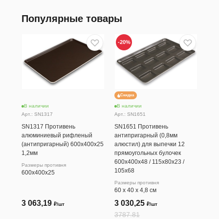
Популярные товары
-20
%
Скидка
В наличии
В наличии
В н
Арт.: SN1317
Арт.: SN1651
Арт.
SN1317 Противень
SN1651 Противень
SN1
алюминиевый рифленый
антипригарный (0,8мм
ант
(антипригарный) 600х400х25
алюстил) для выпечки 12
15 
1,2мм
прямоугольных булочек
(0,
600х400х48 / 115х80х23 /
600
Размеры противня
105х68
600х400х25
Разм
60 х
Размеры противня
60 х 40 х 4,8 см
3 063,19
3 030,25
2 
₽/шт
₽/шт
3787.81