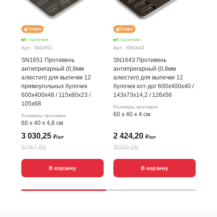
Скидка
Скидка
Ск
В наличии
В наличии
В н
Арт.: SN1651
Арт.: SN1643
Арт.
SN1651 Противень
SN1643 Противень
SN1
антипригарный (0,8мм
антипригарный (0,8мм
ант
алюстил) для выпечки 12
алюстил) для выпечки 12
алю
прямоугольных булочек
булочек хот-дог 600х400х40 /
бул
600х400х48 / 115х80х23 /
143х73х14,2 / 126х56
243
105х68
Размеры противня
Разм
60 х 40 х 4 см
60 х
Размеры противня
60 х 40 х 4,8 см
3 030,25
2 424,20
2 
₽/шт
₽/шт
3787.81
3030.25
329
В корзину
В корзину