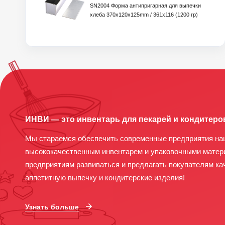
SN2004 Форма антипригарная для выпечки
хлеба 370x120x125mm / 361х116 (1200 гр)
ИНВИ — это инвентарь для пекарей и кондитеро
Мы стараемся обеспечить современные предприятия на
высококачественным инвентарем и упаковочными матер
предприятиям развиваться и предлагать покупателям ка
аппетитную выпечку и кондитерские изделия!
Узнать больше