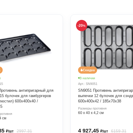
-20
%
а
Скидка
и
В наличии
15
Арт.: SN9051
Противень антипригарный для
SN9051 Противень антиприга
15 булочек для гамбургеров
выпечки 12 булочек для сэнд
люстил) 600х400х40 /
600х400х42 / 185х70х38
15
Размеры противня
60 х 40 х 4,2 см
ротивня
4 см
,85
4 927,45
2997.31
6159.31
₽/шт
₽/шт