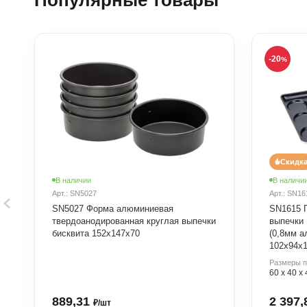
Популярные товары
-20
%
Скидк
В наличии
В наличи
Арт.: SN5027
Арт.: SN16
SN5027 Форма алюминиевая
SN1615 
твердоанодированная круглая выпечки
выпечки 
бисквита 152х147х70
(0,8мм а
102х94х
Размеры п
60 х 40 х 
889,31
2 397
₽/шт