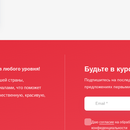
Будьте в кур
в любого уровня!
шей страны,
Подпишитесь на послед
предложениях первым
иалами, что поможет
чественную, красивую,
Email
*
Даю
согласие
на обраб
конфиденциальности