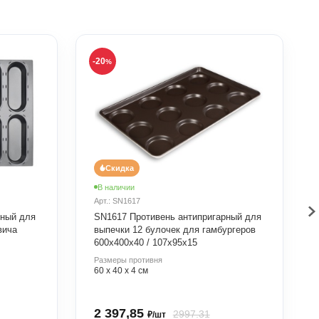
-20
%
Скидка
В наличии
Арт.: SN1617
рный для
SN1617 Противень антипригарный для
вича
выпечки 12 булочек для гамбургеров
600х400х40 / 107х95х15
Размеры противня
60 х 40 х 4 см
2 397,85
2997.31
₽/шт