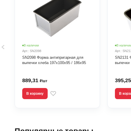
В наличии
В наличи
Арт.: SN2098
Арт.: SN21
SN2098 Форма антипригарная для
SN2131 
выпечки хлеба 197х100х95 / 186х95
выпечки 
889,31
395,2
₽/шт
В корзину
В корз