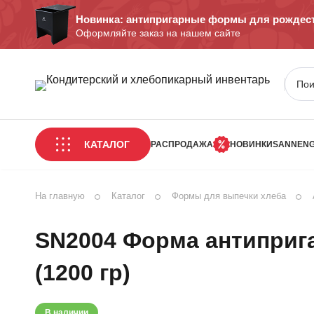
Новинка: антипригарные формы для рождест
Оформляйте заказ на нашем сайте
КАТАЛОГ
РАСПРОДАЖА
НОВИНКИ
SANNEN
На главную
Каталог
Формы для выпечки хлеба
SN2004 Форма антиприга
(1200 гр)
В наличии