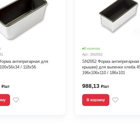
и
В наличии
31
Арт.: SN2052
Форма антипригарная для
SN2052 Форма антипригарная 
100х56х34 / 118х56
крышки) для выпечки хлеба 4
196х106х110 / 186х101
5
988,13
₽/шт
₽/шт
ину
В корзину