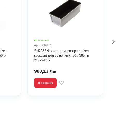
В наличии
Арт.: SN2082
(без
SN2082 Форма антипригарная (без
50гр
крышки) для выпечки хлеба 385 гр
217х94х77
988,13
₽/шт
В корзину