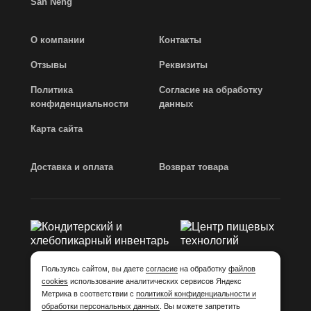
San Neng
О компании
Контакты
Отзывы
Реквизиты
Политика
Согласие на обработку
конфиденциальности
данных
Карта сайта
Доставка и оплата
Возврат товара
Пользуясь сайтом, вы даете
согласие
на обработку
файлов
cookies
использование аналитических сервисов Яндекс
Метрика в соответствии с
политикой конфиденциальности и
2013 - 2026 © Invi-shop.ru
обработки персональных данных
. Вы можете запретить
Кондитерский инвентарь, пекарский инвентарь, интернет-