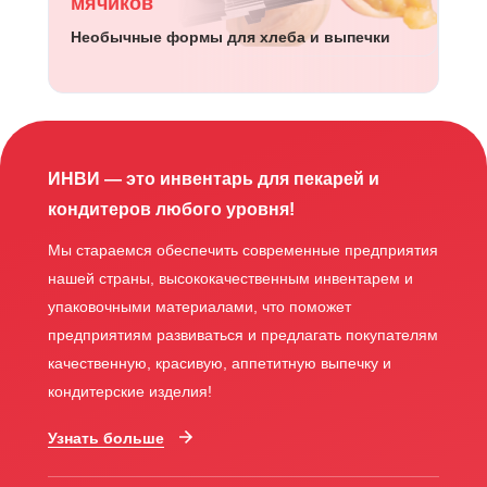
мячиков
Необычные формы для хлеба и выпечки
ИНВИ — это инвентарь для пекарей и
кондитеров любого уровня!
Мы стараемся обеспечить современные предприятия
нашей страны, высококачественным инвентарем и
упаковочными материалами, что поможет
предприятиям развиваться и предлагать покупателям
качественную, красивую, аппетитную выпечку и
кондитерские изделия!
Узнать больше