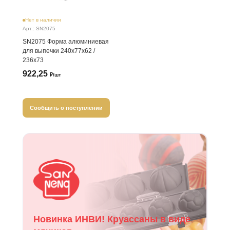
Нет в наличии
Арт.: SN2075
SN2075 Форма алюминиевая
для выпечки 240х77х62 /
236х73
922,25
₽/шт
Сообщить о поступлении
Новинка ИНВИ! Круассаны в виде