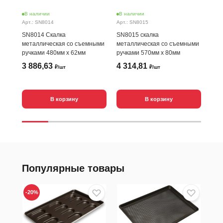
В наличии
В наличии
В н
Арт.: SN8014
Арт.: SN8015
Арт.
SN8014 Скалка
SN8015 скалка
SN8
металлическая со съемными
металлическая со съемными
со 
ручками 480мм х 62мм
ручками 570мм х 80мм
х 8
3 886,63
4 314,81
5 
₽/шт
₽/шт
В корзину
В корзину
Популярные товары
-20
%
-20