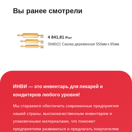
Вы ранее смотрели
4 841,81
₽/шт
SN8021 Скалка деревянная 550мм х 95мм
ИНВИ — это инвентарь для пекарей и
кондитеров любого уровня!
Мы стараемся обеспечить современные предприятия
нашей страны, высококачественным инвентарем и
упаковочными материалами, что поможет
предприятиям развиваться и предлагать покупателям