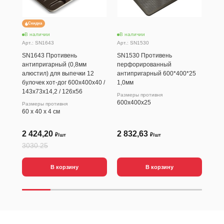
Скидка
Ск
В наличии
В наличии
В н
Арт.: SN1643
Арт.: SN1530
Арт.
SN1643 Противень
SN1530 Противень
SN9
антипригарный (0,8мм
перфорированный
ант
алюстил) для выпечки 12
антипригарный 600*400*25
12 
булочек хот-дог 600х400х40 /
1,0мм
600
143х73х14,2 / 126х56
Размеры противня
Разм
600х400х25
60 х
Размеры противня
60 х 40 х 4 см
2 424,20
2 832,63
4 
₽/шт
₽/шт
3030.25
615
В корзину
В корзину