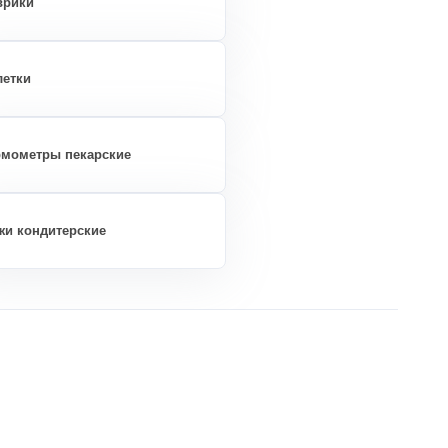
врики
летки
рмометры пекарские
жи кондитерские