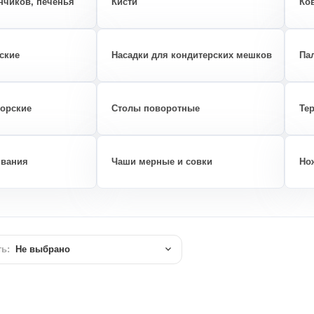
нчиков, печенья
Кисти
Ко
ские
Насадки для кондитерских мешков
Па
торские
Столы поворотные
Те
ивания
Чаши мерные и совки
Но
ь:
Не выбрано