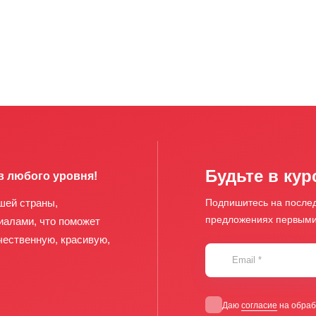
Будьте в кур
в любого уровня!
шей страны,
Подпишитесь на послед
предложениях первым
иалами, что поможет
чественную, красивую,
Email
*
Даю
согласие
на обраб