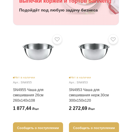
выпечки коржей и тортов SanNeng
Подойдёт под любую задачу бизнеса
Нет в наличии
Нет в наличии
Арт.: SN4955
Арт.: SN4953
SN4955 Чаша для
SN4953 Чаша для
смешивания 26см
смешивания нерж.30см
260х140х108
300х150х120
1 877,44
2 272,69
₽/шт
₽/шт
Сообщить о поступлении
Сообщить о поступлении