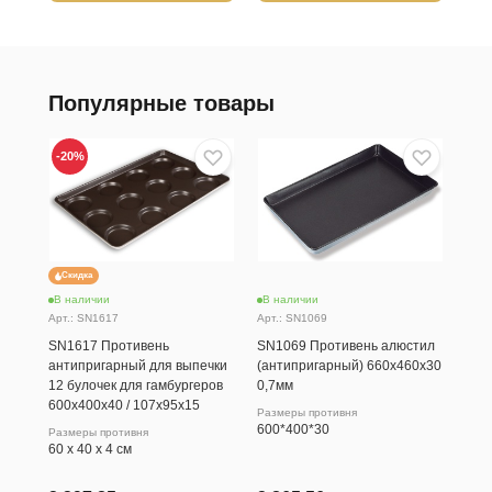
Популярные товары
-20
%
Скидка
В наличии
В наличии
В н
Арт.: SN1617
Арт.: SN1069
Арт.
SN1617 Противень
SN1069 Противень алюстил
SN5
антипригарный для выпечки
(антипригарный) 660х460х30
тве
12 булочек для гамбургеров
0,7мм
кру
600х400х40 / 107х95х15
152
Размеры противня
600*400*30
Размеры противня
60 х 40 х 4 см