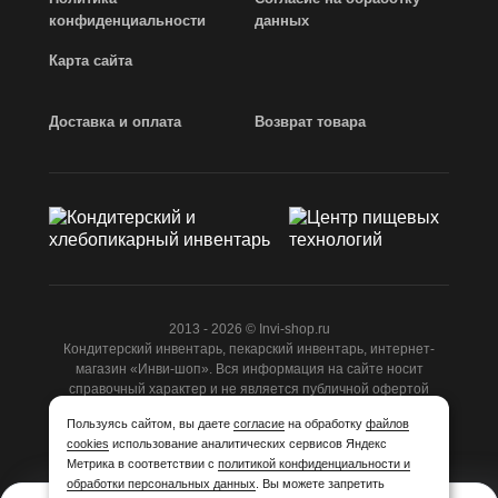
конфиденциальности
данных
Карта сайта
Доставка и оплата
Возврат товара
2013 - 2026 © Invi-shop.ru
Кондитерский инвентарь, пекарский инвентарь, интернет-
магазин «Инви-шоп». Вся информация на сайте носит
справочный характер и не является публичной офертой
ст.437 ГК РФ.
Пользуясь сайтом, вы даете
согласие
на обработку
файлов
cookies
использование аналитических сервисов Яндекс
Разработано
Студией Z-Labs
Метрика в соответствии с
политикой конфиденциальности и
обработки персональных данных
. Вы можете запретить