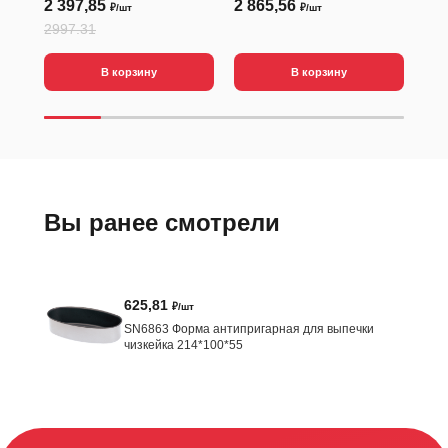
2 397,85
2 865,56
88
₽/шт
₽/шт
2997.31
В корзину
В корзину
Вы ранее смотрели
625,81
₽/шт
SN6863 Форма антипригарная для выпечки
чизкейка 214*100*55