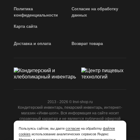
Политика
Согласие на обработку
конфиденциальности
данных
Карта сайта
Доставка и оплата
Возврат товара
2013 - 2026 © Invi-shop.ru
Кондитерский инвентарь, пекарский инвентарь, интернет-
магазин «Инви-шоп». Вся информация на сайте носит
справочный характер и не является публичной офертой
ст.437 ГК РФ.
Пользуясь сайтом, вы даете
согласие
на обработку
файлов
cookies
использование аналитических сервисов Яндекс
Разработано
Студией Z-Labs
Метрика в соответствии с
политикой конфиденциальности и