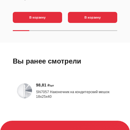
329
В корзину
В корзину
Вы ранее смотрели
98,81
₽/шт
SN7057 Наконечник на кондитерский мешок
18х25х40