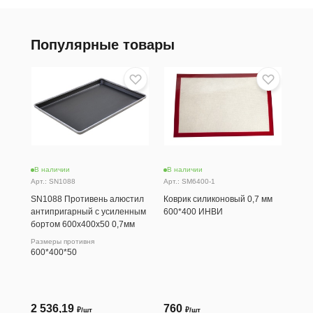
Популярные товары
-20
Ск
В наличии
В наличии
В н
Арт.: SN1088
Арт.: SM6400-1
Арт.
SN1088 Противень алюстил
Коврик силиконовый 0,7 мм
SN1
антипригарный с усиленным
600*400 ИНВИ
ант
бортом 600х400х50 0,7мм
алю
бул
Размеры противня
243
600*400*50
Разм
60 х
2 536,19
760
2 
₽/шт
₽/шт