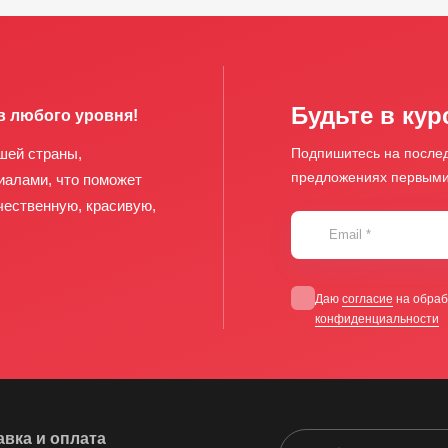
Будьте в кур
в любого уровня!
шей страны,
Подпишитесь на послед
предложениях первым
иалами, что поможет
чественную, красивую,
Email
*
Даю
согласие
на обраб
конфиденциальности
авка и оплата