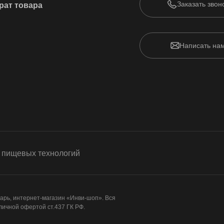
Заказать звон
рат товара
Написать на
арь, интернет-магазин «Инви-шоп». Вся
личной офертой ст.437 ГК РФ.