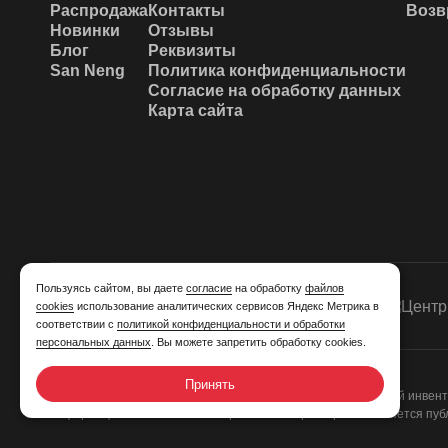
Распродажа
Контакты
Возв
Новинки
Отзывы
Блог
Реквизиты
San Neng
Политика конфиденциальности
Согласие на обработку данных
Карта сайта
Пользуясь сайтом, вы даете
согласие
на обработку
файлов
cookies
использование аналитических сервисов Яндекс Метрика в
соответствии с
политикой конфиденциальности и обработки
персональных данных
. Вы можете запретить обработку cookies.
Принять
2013 - 2026 © Invi-shop.ru
Кондитерский инвентарь, пекарский инвент
информация на сайте носит справочный характер и не является пуб