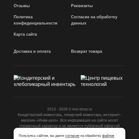
Отзывы
Реквизиты
Политика
Согласие на обработку
конфиденциальности
данных
Карта сайта
Доставка и оплата
Возврат товара
2013 - 2026 © Invi-shop.ru
Кондитерский инвентарь, пекарский инвентарь, интернет-
магазин «Инви-шоп». Вся информация на сайте носит
справочный характер и не является публичной офертой
ст.437 ГК РФ.
Пользуясь сайтом, вы даете
согласие
на обработку
файлов