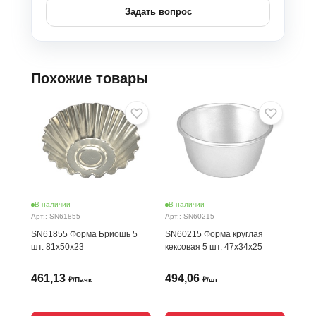
Задать вопрос
Похожие товары
В наличии
В наличии
В н
Арт.: SN61855
Арт.: SN60215
Арт.
SN61855 Форма Бриошь 5
SN60215 Форма круглая
SN6
шт. 81х50х23
кексовая 5 шт. 47x34x25
Бри
80*4
461,13
494,06
52
₽/Пачк
₽/шт