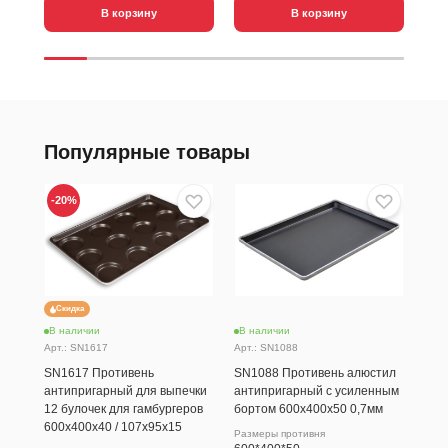
В корзину
В корзину
Популярные товары
-20
%
Скидка
В наличии
В наличии
В н
Арт.: SN1617
Арт.: SN1088
Ков
SN1617 Противень
SN1088 Противень алюстил
780
антипригарный для выпечки
антипригарный с усиленным
12 булочек для гамбургеров
бортом 600х400х50 0,7мм
600х400х40 / 107х95х15
Размеры противня