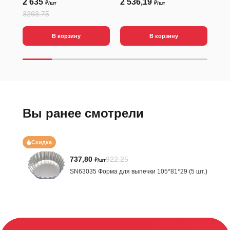
2 635
2 536,19
2 
₽/шт
₽/шт
3293.75
В корзину
В корзину
Вы ранее смотрели
Скидка
737,80
922.25
₽/шт
SN63035 Форма для выпечки 105*81*29 (5 шт.)