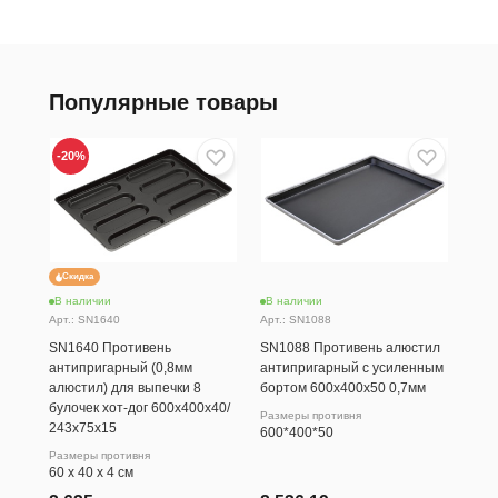
Популярные товары
-20
%
Скидка
В наличии
В наличии
В н
Арт.: SN1640
Арт.: SN1088
Арт.
SN1640 Противень
SN1088 Противень алюстил
SN1
антипригарный (0,8мм
антипригарный с усиленным
ант
алюстил) для выпечки 8
бортом 600х400х50 0,7мм
15 
булочек хот-дог 600х400х40/
(0,
Размеры противня
243х75х15
600
600*400*50
Размеры противня
Разм
60 х 40 х 4 см
60 х