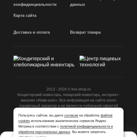
конфиденциальности
данных
Карта сайта
Доставка и оплата
Возврат товара
2013 - 2026 © Invi-shop.ru
Кондитерский инвентарь, пекарский инвентарь, интернет-
магазин «Инви-шоп». Вся информация на сайте носит
справочный характер и не является публичной офертой
ст.437 ГК РФ.
Пользуясь сайтом, вы даете
согласие
на обработку
файлов
cookies
использование аналитических сервисов Яндекс
Разработано
Студией Z-Labs
Метрика в соответствии с
политикой конфиденциальности и
обработки персональных данных
. Вы можете запретить