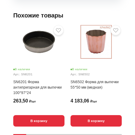
Похожие товары
В наличии
В наличии
В н
Арт.: SN6201
Арт.: SN6502
Арт.
SN6201 Форма
SN6502 Форма для выпечки
SN6
антипригарная для выпечки
55*50 мм (медная)
шт.
100*97*24
263,50
4 183,06
46
₽/шт
₽/шт
В корзину
В корзину