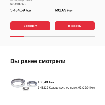
Размеры противня
600х400х20
5 434,69
691,69
1 
₽/шт
₽/шт
В корзину
В корзину
Вы ранее смотрели
186,43
₽/шт
SN3216 Кольцо круглое нерж. 65х16/0,8мм