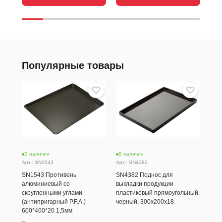
Популярные товары
В наличии
В наличии
В н
Арт.: SN1543
Арт.: SN4382
Ков
SN1543 Противень
SN4382 Поднос для
780
алюминиевый со
выкладки продукции
скругленными углами
пластиковый прямоугольный,
(антипригарный P.F.A.)
черный, 300х200х18
600*400*20 1,5мм