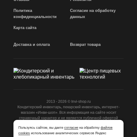
Политика
Согласие на обработку
конфиденциальности
данных
Карта сайта
Доставка и оплата
Возврат товара
2013 - 2026 © Invi-shop.ru
Кондитерский инвентарь, пекарский инвентарь, интернет-
магазин «Инви-шоп». Вся информация на сайте носит
справочный характер и не является публичной офертой
ст.437 ГК РФ.
Пользуясь сайтом, вы даете
согласие
на обработку
файлов
cookies
использование аналитических сервисов Яндекс
Разработано
Студией Z-Labs