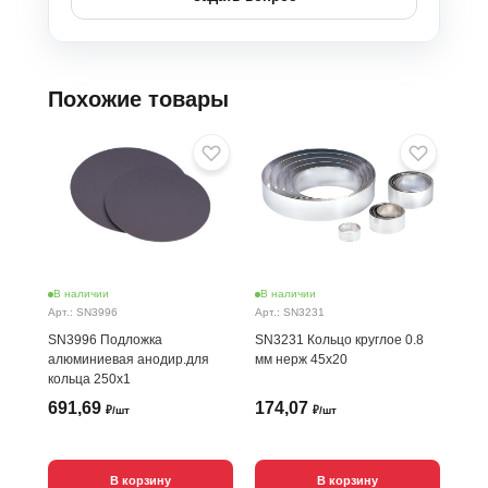
Похожие товары
В наличии
В наличии
В н
Арт.: SN3996
Арт.: SN3231
Арт.
SN3996 Подложка
SN3231 Кольцо круглое 0.8
SN3
алюминиевая анодир.для
мм нерж 45х20
пир
кольца 250х1
691,69
174,07
26
₽/шт
₽/шт
В корзину
В корзину