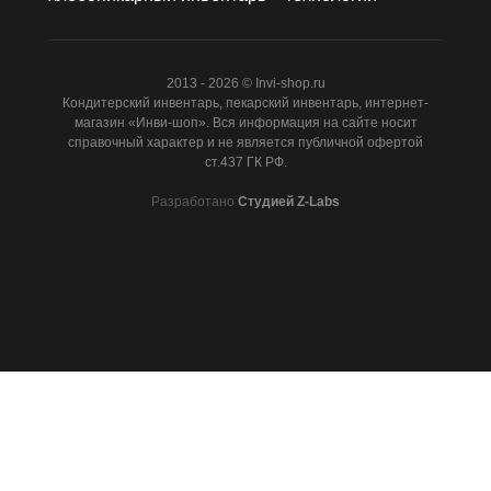
2013 - 2026 © Invi-shop.ru
Кондитерский инвентарь, пекарский инвентарь, интернет-
магазин «Инви-шоп». Вся информация на сайте носит
справочный характер и не является публичной офертой
ст.437 ГК РФ.
Разработано
Студией Z-Labs