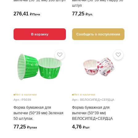
выпечки (50*32 мм) 100 шт/уп
выпечки (50*39 мм) Happy 50
шт/уп
276,41
77,25
₽/Пачк
₽/уп.
В корзину
Сообщить о поступлении
Нет в наличии
Нет в наличии
Арт.: P5039
Арт.: ВЕЛОСИПЕД+СЕРДЦА
Форма бумажная для
Форма бумажная для
выпечки (50*39 мм) Зеленая
выпечки (50*39 мм)
50 шт/упак.
ВЕЛОСИПЕД+СЕРДЦА
77,25
4,76
₽/упак
₽/шт