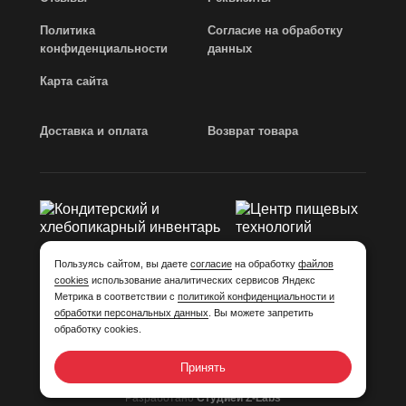
Политика
Согласие на обработку
конфиденциальности
данных
Карта сайта
Доставка и оплата
Возврат товара
Пользуясь сайтом, вы даете
согласие
на обработку
файлов
cookies
использование аналитических сервисов Яндекс
Метрика в соответствии с
политикой конфиденциальности и
2013 - 2026 © Invi-shop.ru
обработки персональных данных
. Вы можете запретить
Кондитерский инвентарь, пекарский инвентарь, интернет-
обработку cookies.
магазин «Инви-шоп». Вся информация на сайте носит
справочный характер и не является публичной офертой
ст.437 ГК РФ.
Принять
Разработано
Студией Z-Labs