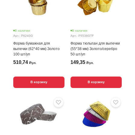
В наличии
В наличии
Арт.: P6240G
Арт.: P5538GTF
Форма бумажная для
Форма тюльпан для выпечки
выпечки (62*40 мм) Золото
(55*38 мм) Золото/серебро
100 шт/уп
50 шт/уп
510,74
149,35
₽/уп.
₽/уп.
В корзину
В корзину