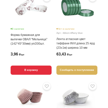
В наличии
Нет в наличии
Арт.: ribbon-tiffany blue
Форма бумажная для
Лента атласная цвет
выпечки ОВАЛ "Мельница"
тиффани INVI длина 25 ярд
(142*45*30мм) уп/200шт.
(23±1м) ширина 10 мм
3,96
63,43
₽/шт
₽/шт
В корзину
Сообщить о поступлении