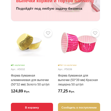
выпечки коржей и тортов SanNeng
Подойдёт под любую задачу бизнеса
В наличии
Нет в наличии
Арт.: A5032
Арт.: P5039
Форма бумажная
Форма бумажная для
алюминиевая для выпечки
выпечки (50*39 мм) Красная
(50*32 мм) Золото 50 шт/уп
люцерна 50 шт/уп
124,89
77,25
₽/уп.
₽/уп.
В корзину
Сообщить о поступлении