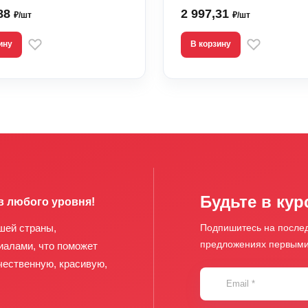
,88
2 997,31
₽/шт
₽/шт
ину
В корзину
Будьте в кур
в любого уровня!
шей страны,
Подпишитесь на послед
предложениях первым
иалами, что поможет
чественную, красивую,
Email
*