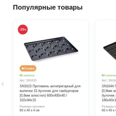
Популярные товары
-20
%
Скидка
В наличии
В наличи
Арт.: SN1615
Арт.: SN16
SN1615 Противень антипригарный для
SN1644 
выпечки 15 булочек для гамбургеров
(0,8мм а
(0,8мм алюстил) 600х400х40 /
булочек 
102х94х15
180х60х1
Размеры противня
Размеры п
60 х 40 х 4 см
60 х 40 х 