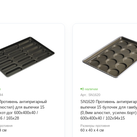
и
В наличии
44
Арт.: SN1620
Противень антипригарный
SN1620 Противень антиприга
люстил) для выпечки 15
выпечки 15 булочек для гамб
хот-дог 600х400х40 /
(0,8мм алюстил, усилен.борт)
6 / 165х28
600х400х40 / 102х94х15
ротивня
Размеры противня
4 см
60 х 40 х 4 см