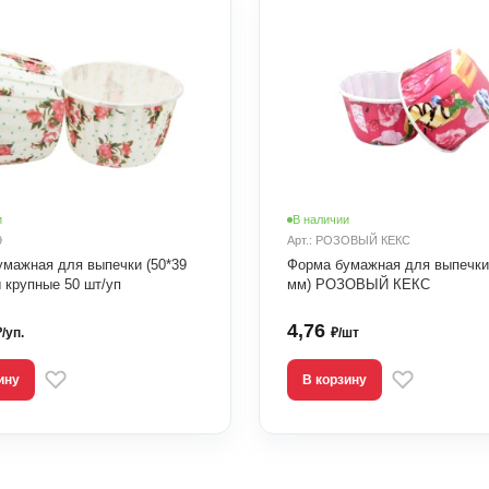
и
В наличии
9
Арт.: РОЗОВЫЙ КЕКС
умажная для выпечки (50*39
Форма бумажная для выпечки 
 крупные 50 шт/уп
мм) РОЗОВЫЙ КЕКС
4,76
₽/уп.
₽/шт
ину
В корзину