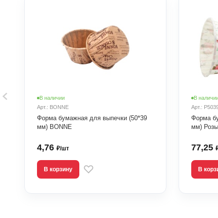
В наличии
В наличи
Арт.: BONNE
Арт.: P503
Форма бумажная для выпечки (50*39
Форма б
мм) BONNE
мм) Розы
4,76
77,25
₽/шт
В корзину
В корз