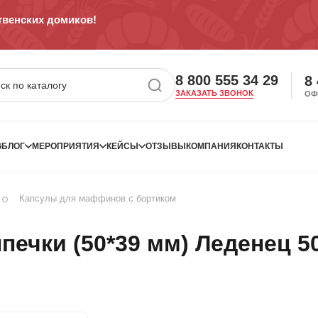
венских домиков!
8 800 555 34 29
8
ЗАКАЗАТЬ ЗВОНОК
ОФ
G
БЛОГ
МЕРОПРИЯТИЯ
КЕЙСЫ
ОТЗЫВЫ
КОМПАНИЯ
КОНТАКТЫ
Капсулы для маффинов с бортиком
ечки (50*39 мм) Леденец 50