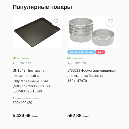
Популярные товары
Новое поступление
Хит
В наличии
В наличии
В н
Арт.: SN1543
Арт.: SN5028
Арт.
SN1543 Противень
SN5028 Форма алюминиевая
SN1
алюминиевый со
для выпечки бисквита
ант
скругленными углами
152х147х70
бор
(антипригарный P.F.A.)
Разм
600*400*20 1,5мм
600
Размеры противня
600х400х20
5 434,69
592,88
2 
₽/шт
₽/шт