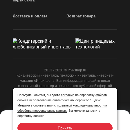
Карта сайта
Доставка и оплата
Возврат товара
2013 - 2026 © Invi-shop.ru
Кондитерский инвентарь, пекарский инвентарь, интернет-
магазин «Инви-шоп». Вся информация на сайте носит
справочный характер и не является публичной офертой
ст.437 ГК РФ.
Пользуясь сайтом, вы даете
согласие
на обработку
файлов
cookies
использование аналитических сервисов Яндекс
Разработано
Студией Z-Labs
Метрика в соответствии с
политикой конфиденциальности и
обработки персональных данных
. Вы можете запретить
обработку cookies.
559,94
₽/шт
Принять