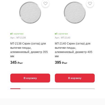
В наличии
В наличии
В н
Арт.: MT-2138
Арт.: MT-2140
Арт.
MT-2138 Скрин (сетка) для
MT-2140 Скрин (сетка) для
SN5
выпечки пиццы,
выпечки пиццы,
для
алюминиевый, диаметр 355
алюминиевый, диаметр 405
мм
мм
345
395
1 
₽/шт
₽/шт
В корзину
В корзину