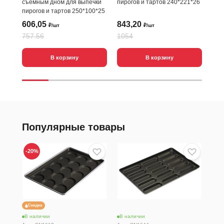
съемным дном для выпечки
пирогов и тартов 240*221*26
пирогов и тартов 250*100*25
606,05
843,20
2 
₽/шт
₽/шт
757.56
1054
В корзину
В корзину
Популярные товары
-20
%
Скидка
В наличии
В наличии
В н