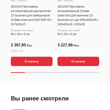
Арт.: SN1618
Арт.: SN1644
Арт.
SN1618 Противень
SN1644 Противень
SN5
антипригарный для выпечки
антипригарный (0,8мм
для
15 булочек для гамбургеров
алюстил) для выпечки 15
178
(0,8мм алюстил) 600*400*40 /
булочек хот-дог 600х400х40 /
107х93х15
180х60х16 / 165х28
Размеры противня
Размеры противня
60 х 40 х 4 см
60 х 40 х 4 см
2 397,85
3 227,88
69
₽/шт
₽/шт
2997.31
В корзину
В корзину
Вы ранее смотрели