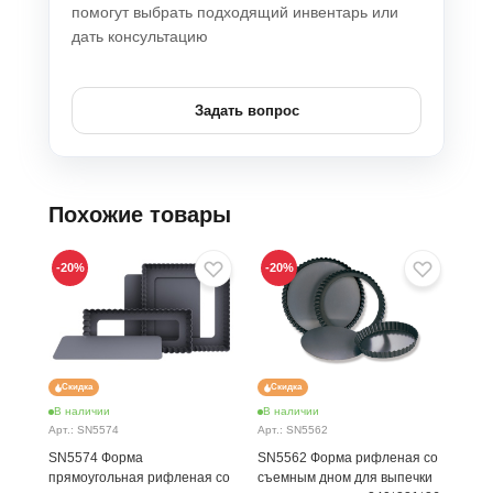
помогут выбрать подходящий инвентарь или
дать консультацию
Задать вопрос
Похожие товары
-20
%
-20
%
Скидка
Скидка
В наличии
В наличии
В н
Арт.: SN5574
Арт.: SN5562
Арт.
SN5574 Форма
SN5562 Форма рифленая со
SN6
прямоугольная рифленая со
съемным дном для выпечки
80х2