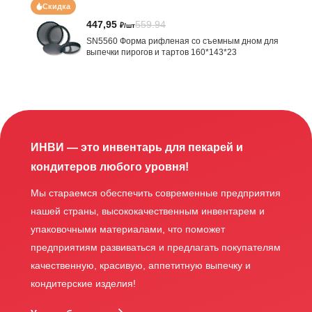
Скидка
447,95
559.94
₽/шт
SN5560 Форма рифленая со съемным дном для
выпечки пирогов и тартов 160*143*23
ИНВИ — это инвентарь для пекарей и
кондитеров любого уровня!
Мы стараемся обеспечить современные предприятия
нашей страны, высококачественным инвентарем и
упаковочными материалами, что поможет
предприятиям развиваться и предлагать покупателям
качественную, красивую, аппетитную выпечку и
кондитерские изделия!