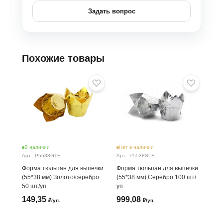
Задать вопрос
Похожие товары
В наличии
Нет в наличии
Нет
Арт.: P5538GTF
Арт.: P5538SLF
Арт.
Форма тюльпан для выпечки
Форма тюльпан для выпечки
Фор
(55*38 мм) Золото/серебро
(55*38 мм) Серебро 100 шт/
для
50 шт/уп
уп
200
149,35
999,08
1 
₽/уп.
₽/уп.