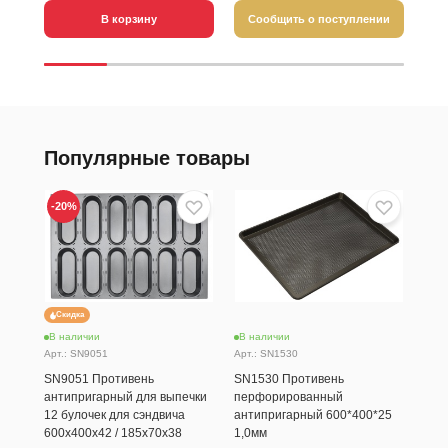
В корзину
Сообщить о поступлении
С
Популярные товары
-20
%
-20
Скидка
Ск
В наличии
В наличии
В н
Арт.: SN9051
Арт.: SN1530
Арт.
SN9051 Противень
SN1530 Противень
SN1
антипригарный для выпечки
перфорированный
ант
12 булочек для сэндвича
антипригарный 600*400*25
алю
600х400х42 / 185х70х38
1,0мм
бул