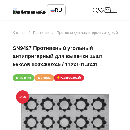
RU
Каталог
Противни
Противни для кондитерских изделий
SN9427 Противень 8 угольный
антипригарный для выпечки 15шт
кексов 600х400х45 / 112х101,4х41
В наличии
Скидка
Распродажа
-25
%