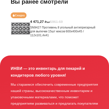
Вы ранее смотрели
Скидка
4 471,27
5961.69
₽/шт
SN9427 Противень 8 угольный антипригарный
для выпечки 15шт кексов 600х400х45 /
112х101,4х41
ИНВИ — это инвентарь для пекарей и
кондитеров любого уровня!
Мы стараемся обеспечить современные предприятия
нашей страны, высококачественным инвентарем и
упаковочными материалами, что поможет
предприятиям развиваться и предлагать покупателям