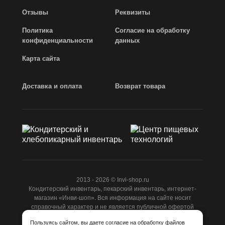
Отзывы
Реквизиты
Политика
Согласие на обработку
конфиденциальности
данных
Карта сайта
Доставка и оплата
Возврат товара
2013 - 2026 © Invi-shop.ru
Кондитерский инвентарь, пекарский инвентарь, интернет-
магазин «Инви-шоп». Вся информация на сайте носит
справочный характер и не является публичной офертой
ст.437 ГК РФ.
Пользуясь сайтом, вы даете
согласие
на обработку
файлов