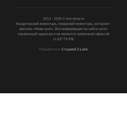
2013 - 2026 © Invi-shop.ru
Кондитерский инвентарь, пекарский инвентарь, интернет-
магазин «Инви-шоп». Вся информация на сайте носит
справочный характер и не является публичной офертой
ст.437 ГК РФ.
Разработано
Студией Z-Labs