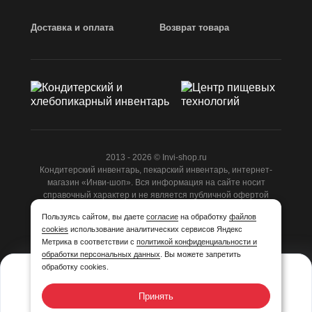
Доставка и оплата
Возврат товара
2013 - 2026 © Invi-shop.ru
Кондитерский инвентарь, пекарский инвентарь, интернет-
магазин «Инви-шоп». Вся информация на сайте носит
справочный характер и не является публичной офертой
ст.437 ГК РФ.
Пользуясь сайтом, вы даете
согласие
на обработку
файлов
cookies
использование аналитических сервисов Яндекс
Разработано
Студией Z-Labs
Метрика в соответствии с
политикой конфиденциальности и
обработки персональных данных
. Вы можете запретить
обработку cookies.
395,25
₽/шт
Принять