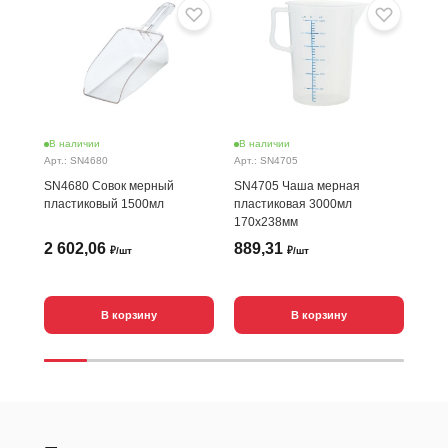
В наличии
В наличии
В н
Арт.: SN4680
Арт.: SN4705
Арт.
SN4680 Совок мерный
SN4705 Чаша мерная
SN4
пластиковый 1500мл
пластиковая 3000мл
мер
170х238мм
2 602,06
889,31
69
₽/шт
₽/шт
В корзину
В корзину