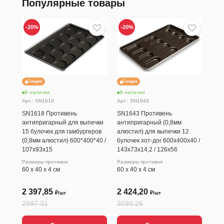
Популярные товары
-20
%
-20
%
Скидка
Скидка
В наличии
В наличии
В н
Арт.: SN1618
Арт.: SN1643
Арт.
SN1618 Противень
SN1643 Противень
SN1
антипригарный для выпечки
антипригарный (0,8мм
с у
15 булочек для гамбургеров
алюстил) для выпечки 12
ант
(0,8мм алюстил) 600*400*40 /
булочек хот-дог 600х400х40 /
600
107х93х15
143х73х14,2 / 126х56
Разм
600
Размеры противня
Размеры противня
60 х 40 х 4 см
60 х 40 х 4 см
2 397,85
2 424,20
2 
₽/шт
₽/шт
2997.31
3030.25