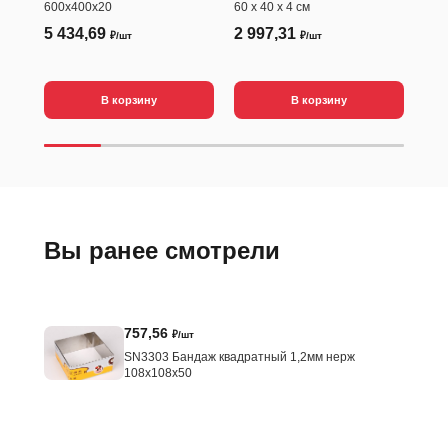
600х400х20
60 х 40 х 4 см
5 434,69
2 997,31
2 
₽/шт
₽/шт
В корзину
В корзину
Вы ранее смотрели
757,56
₽/шт
SN3303 Бандаж квадратный 1,2мм нерж
108х108х50