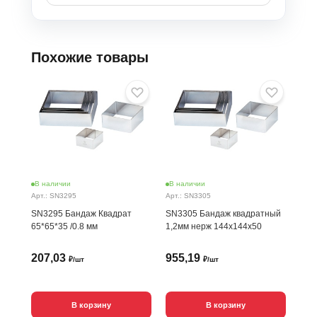
Похожие товары
В наличии
В наличии
В н
Арт.: SN3295
Арт.: SN3305
Арт.
SN3295 Бандаж Квадрат
SN3305 Бандаж квадратный
SN3
65*65*35 /0.8 мм
1,2мм нерж 144x144x50
55*5
207,03
955,19
16
₽/шт
₽/шт
В корзину
В корзину