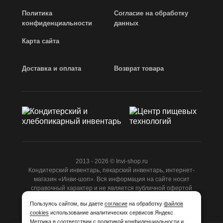
Политика
Согласие на обработку
конфиденциальности
данных
Карта сайта
Доставка и оплата
Возврат товара
2013 - 2026 © Invi-shop.ru
Кондитерский инвентарь, пекарский инвентарь, интернет-
магазин «Инви-шоп». Вся информация на сайте носит
справочный характер и не является публичной офертой
ст.437 ГК РФ.
Пользуясь сайтом, вы даете
согласие
на обработку
файлов
cookies
использование аналитических сервисов Яндекс
Разработано
Студией Z-Labs
Метрика в соответствии с
политикой конфиденциальности и