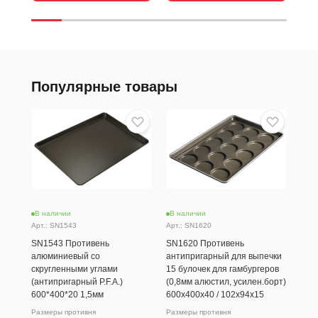
Популярные товары
В наличии
В наличии
В н
Арт.: SN1543
Арт.: SN1620
Арт.
SN1543 Противень
SN1620 Противень
SN1
алюминиевый со
антипригарный для выпечки
ант
скругленными углами
15 булочек для гамбургеров
бор
(антипригарный P.F.A.)
(0,8мм алюстил, усилен.борт)
Разм
600*400*20 1,5мм
600х400х40 / 102х94х15
600
Размеры противня
Размеры противня