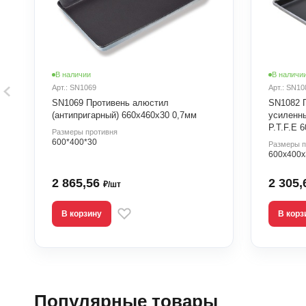
В наличии
В наличи
Арт.: SN1069
Арт.: SN10
SN1069 Противень алюстил
SN1082 
(антипригарный) 660х460х30 0,7мм
усиленн
P.T.F.E 
Размеры противня
600*400*30
Размеры п
600х400х
2 865,56
2 305
₽/шт
В корзину
В корз
Популярные товары