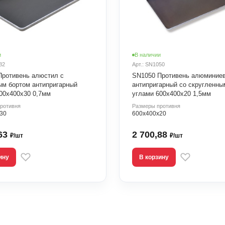
и
В наличии
82
Арт.: SN1050
Противень алюстил с
SN1050 Противень алюминие
ым бортом антипригарный
антипригарный со скругленны
600х400х30 0,7мм
углами 600х400х20 1,5мм
ротивня
Размеры противня
30
600х400х20
,63
2 700,88
₽/шт
₽/шт
ину
В корзину