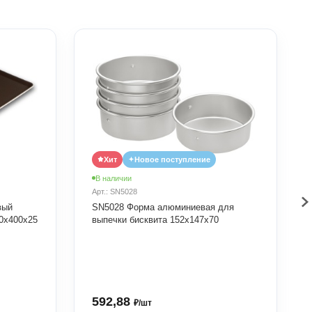
Хит
Новое поступление
В наличии
Арт.: SN5028
вый
SN5028 Форма алюминиевая для
0х400х25
выпечки бисквита 152х147х70
592,88
₽/шт