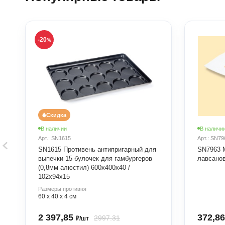
-20
%
Скидка
В наличии
В наличи
Арт.: SN1615
Арт.: SN79
SN1615 Противень антипригарный для
SN7963 
выпечки 15 булочек для гамбургеров
лавсано
(0,8мм алюстил) 600х400х40 /
102х94х15
Размеры противня
60 х 40 х 4 см
2 397,85
372,8
2997.31
₽/шт