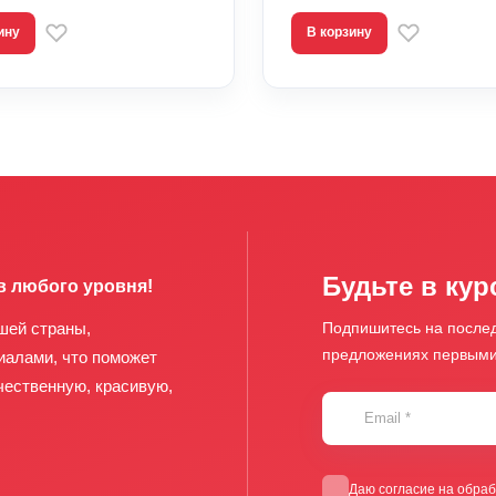
ину
В корзину
Будьте в кур
в любого уровня!
шей страны,
Подпишитесь на послед
предложениях первым
иалами, что поможет
чественную, красивую,
Email
*
Даю
согласие
на обраб