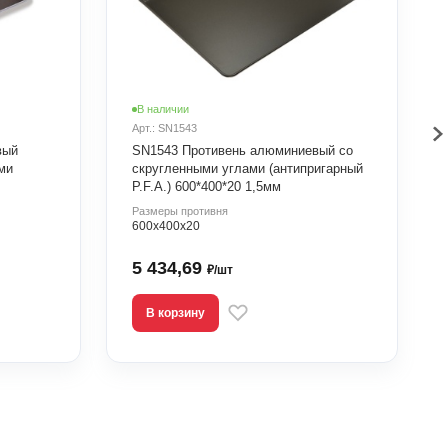
В наличии
Арт.: SN1543
вый
SN1543 Противень алюминиевый со
ми
скругленными углами (антипригарный
P.F.A.) 600*400*20 1,5мм
Размеры противня
600х400х20
5 434,69
₽/шт
В корзину