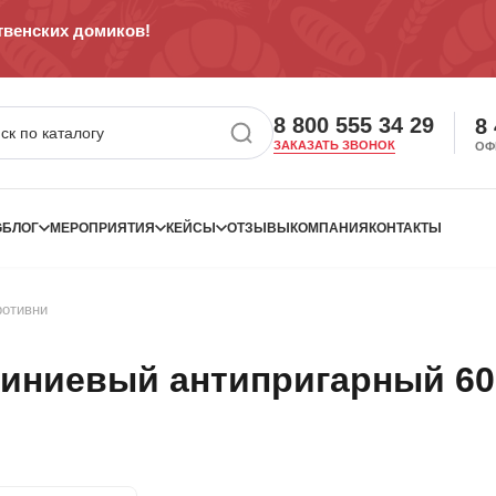
венских домиков!
8 800 555 34 29
8
ЗАКАЗАТЬ ЗВОНОК
ОФ
G
БЛОГ
МЕРОПРИЯТИЯ
КЕЙСЫ
ОТЗЫВЫ
КОМПАНИЯ
КОНТАКТЫ
ротивни
иниевый антипригарный 60