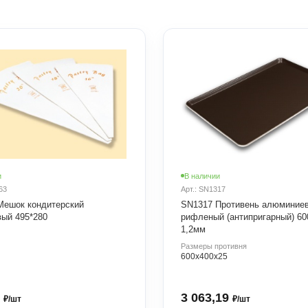
и
В наличии
63
Арт.: SN1317
Мешок кондитерский
SN1317 Противень алюминие
вый 495*280
рифленый (антипригарный) 60
1,2мм
Размеры противня
600х400х25
6
3 063,19
₽/шт
₽/шт