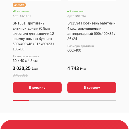
Скидка
В наличии
В наличии
В н
Арт.: SN1651
Арт.: SN1594
Арт.
SN1651 Противень
SN1594 Противень багетный
SN5
антипригарный (0,8мм
4 ряд. алюминиевый
тве
алюстил) для выпечки 12
антипригарный 600х400х32 /
кру
прямоугольных булочек
86х24
152
600х400х48 / 115х80х23 /
Размеры противня
105х68
600x400
Размеры противня
60 х 40 х 4,8 см
3 030,25
4 743
88
₽/шт
₽/шт
3787.81
В корзину
В корзину