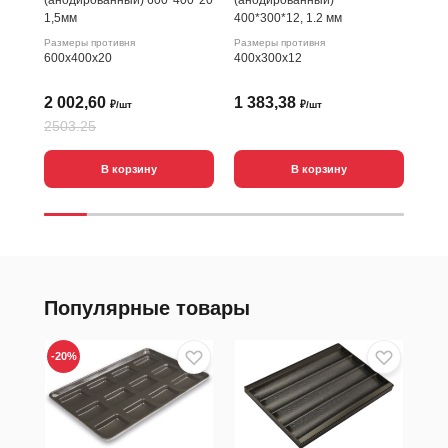
(анодированный) 600*400*20
(анодированный)
(ан
1,5мм
400*300*12, 1.2 мм
1,5
Размеры противня
Размеры противня
Разм
600х400х20
400х300х12
600
2 002,60
1 383,38
2 
₽/шт
₽/шт
2503.25
В корзину
В корзину
Популярные товары
-20
%