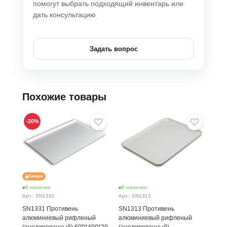
помогут выбрать подходящий инвентарь или
дать консультацию
Задать вопрос
Похожие товары
-20
%
Скидка
В наличии
В наличии
В н
Арт.: SN1331
Арт.: SN1313
Арт.
SN1331 Противень
SN1313 Противень
SN1
алюминиевый рифленый
алюминиевый рифленый
алю