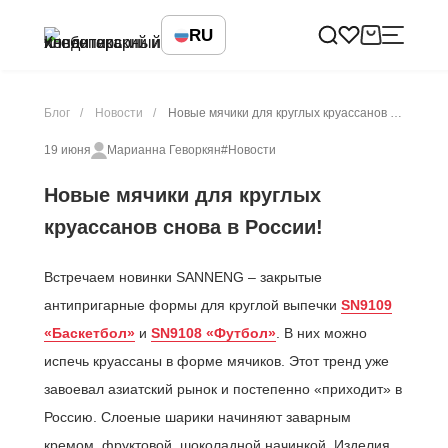
RU
Блог
Новости
Новые мячики для круглых круассанов снова в России!
19 июня
Марианна Геворкян
#Новости
Новые мячики для круглых
круассанов снова в России!
Встречаем новинки SANNENG – закрытые
антипригарные формы для круглой выпечки
SN9109
«Баскетбол»
и
SN9108 «Футбол»
. В них можно
испечь круассаны в форме мячиков. Этот тренд уже
завоевал азиатский рынок и постепенно «приходит» в
Россию. Слоеные шарики начиняют заварным
кремом, фруктовой, шоколадной начинкой. Изделия