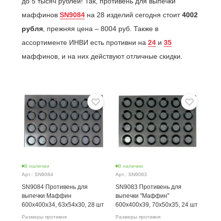
до 5 тысяч рублей! Так, противень для выпечки
маффинов
SN9084
на 28 изделий сегодня стоит
4002
рубля
, прежняя цена – 8004 руб. Также в
ассортименте ИНВИ есть противни на
24
и
35
маффинов, и на них действуют отличные скидки.
В наличии
В наличии
В н
Арт.: SN9084
Арт.: SN9083
Арт.
SN9084 Противень для
SN9083 Противень для
SN9
выпечки Маффин
выпечки "Маффин"
маф
600х400х34, 63х54х30, 28 шт
600х400х39, 70х50х35, 24 шт
Разм
600
Размеры противня
Размеры противня