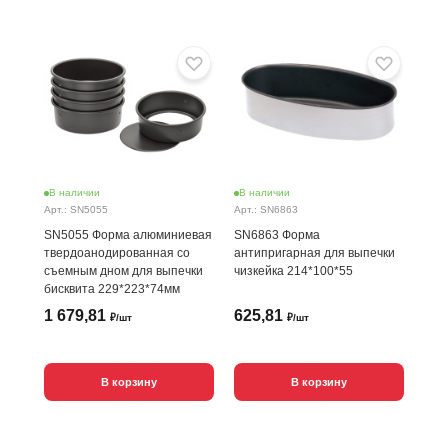
В наличии
В наличии
Арт.: SN5055
Арт.: SN6863
SN5055 Форма алюминиевая
SN6863 Форма
твердоанодированная со
антипригарная для выпечки
съемным дном для выпечки
чизкейка 214*100*55
бисквита 229*223*74мм
1 679,81
625,81
₽/шт
₽/шт
В корзину
В корзину