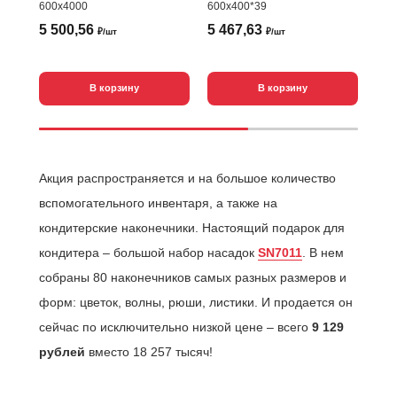
600х4000
600х400*39
5 500,56
5 467,63
6 
₽/шт
₽/шт
В корзину
В корзину
Акция распространяется и на большое количество
вспомогательного инвентаря, а также на
кондитерские наконечники. Настоящий подарок для
кондитера – большой набор насадок
SN7011
. В нем
собраны 80 наконечников самых разных размеров и
форм: цветок, волны, рюши, листики. И продается он
сейчас по исключительно низкой цене – всего
9 129
рублей
вместо 18 257 тысяч!