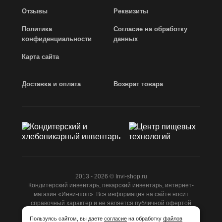
Отзывы
Реквизиты
Политика
Согласие на обработку
конфиденциальности
данных
Карта сайта
Доставка и оплата
Возврат товара
2013 - 2026 © Invi-shop.ru
Кондитерский инвентарь, пекарский инвентарь, интернет-
магазин «Инви-шоп». Вся информация на сайте носит
справочный характер и не является публичной офертой
ст.437 ГК РФ.
Пользуясь сайтом, вы даете
согласие
на обработку
файлов