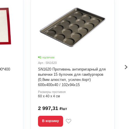
В наличии
Арт.: SN1620
00*400
SN1620 Противень антипригарный для
выпечки 15 булочек для гамбургеров
(0,8мм алюстил, усилен.борт)
600х400х40 / 102х94х15
Размеры противня
60 х 40 х 4 см
2 997,31
₽/шт
В корзину