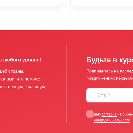
Будьте в кур
в любого уровня!
шей страны,
Подпишитесь на послед
предложениях первым
иалами, что поможет
чественную, красивую,
Email
*
Даю
согласие
на обраб
конфиденциальности