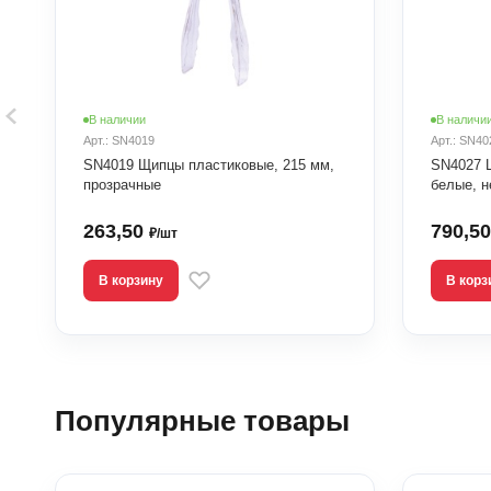
В наличии
В наличи
Арт.: SN4019
Арт.: SN40
SN4019 Щипцы пластиковые, 215 мм,
SN4027 
прозрачные
белые, 
263,50
790,5
₽/шт
В корзину
В корз
Популярные товары