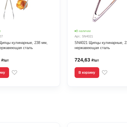
и
В наличии
27
Арт.: SN4021
Щипцы кулинарные, 238 мм,
SN4021 Щипцы кулинарные, 2
нержавеющая сталь
нержавеющая сталь
0
724,63
₽/шт
₽/шт
ину
В корзину