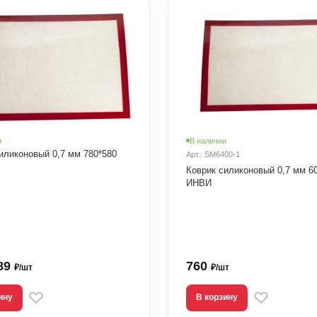
и
В наличии
иликоновый 0,7 мм 780*580
Арт.: SM6400-1
Коврик силиконовый 0,7 мм 6
ИНВИ
,89
760
₽/шт
₽/шт
ину
В корзину