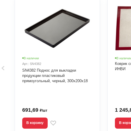
В наличии
В наличи
Коврик с
Арт.: SN4382
ИНВИ
SN4382 Поднос для выкладки
продукции пластиковый
прямоугольный, черный, 300х200х18
691,69
1 245
₽/шт
В корзину
В корз