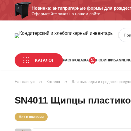
Новинка: антипригарные формы для рождест
Оформляйте заказ на нашем сайте
КАТАЛОГ
РАСПРОДАЖА
НОВИНКИ
SANNEN
На главную
Каталог
Для выкладки и продажи продук
SN4011 Щипцы пластико
Нет в наличии