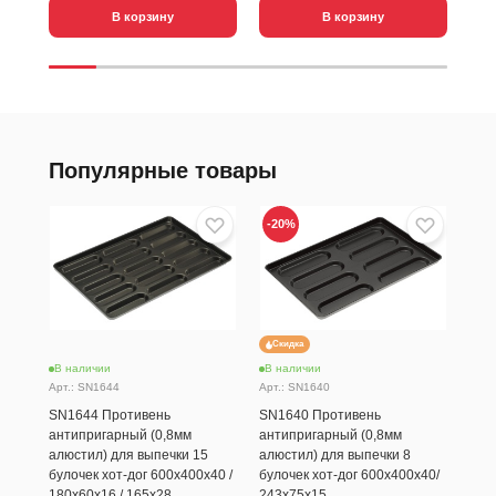
В корзину
В корзину
Популярные товары
-20
%
Скидка
В наличии
В наличии
В н
Арт.: SN1644
Арт.: SN1640
Арт.
SN1644 Противень
SN1640 Противень
SN1
антипригарный (0,8мм
антипригарный (0,8мм
ант
алюстил) для выпечки 15
алюстил) для выпечки 8
15 
булочек хот-дог 600х400х40 /
булочек хот-дог 600х400х40/
(0,
180х60х16 / 165х28
243х75х15
600