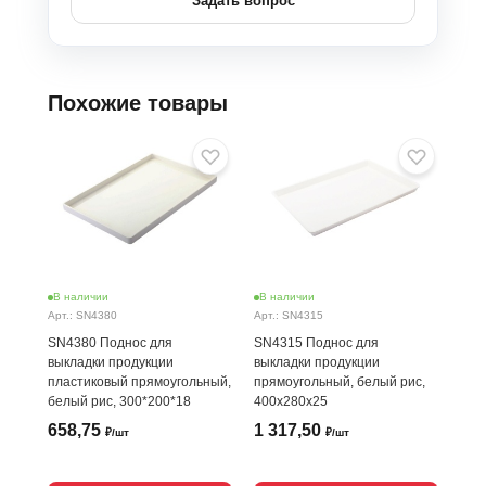
Задать вопрос
Похожие товары
В наличии
В наличии
В н
Арт.: SN4380
Арт.: SN4315
Арт.
SN4380 Поднос для
SN4315 Поднос для
SN4
выкладки продукции
выкладки продукции
вык
пластиковый прямоугольный,
прямоугольный, белый рис,
пла
белый рис, 300*200*18
400х280х25
бел
658,75
1 317,50
92
₽/шт
₽/шт