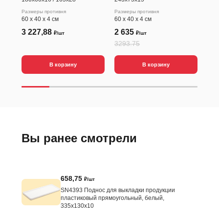
Размеры противня
Размеры противня
Разм
60 х 40 х 4 см
60 х 40 х 4 см
60 х
3 227,88
2 635
2 
₽/шт
₽/шт
3293.75
В корзину
В корзину
Вы ранее смотрели
658,75
₽/шт
SN4393 Поднос для выкладки продукции
пластиковый прямоугольный, белый,
335х130х10