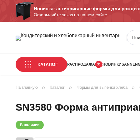
Новинка: антипригарные формы для рождест
Оформляйте заказ на нашем сайте
КАТАЛОГ
РАСПРОДАЖА
НОВИНКИ
SANNEN
На главную
Каталог
Формы для выпечки хлеба
SN3580 Форма антиприаг
В наличии