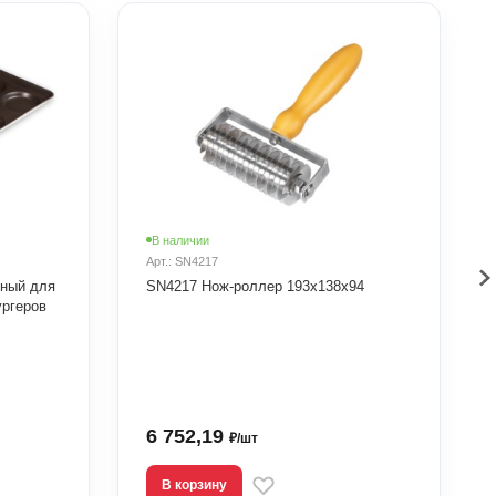
В наличии
Арт.: SN4217
рный для
SN4217 Нож-роллер 193х138х94
ургеров
6 752,19
₽/шт
В корзину