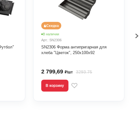
Скидка
В наличии
Арт.: SN2306
Футбол"
SN2306 Форма антипригарная для
хлеба "Цветок", 250х100х92
2 799,69
3293.75
₽/шт
В корзину