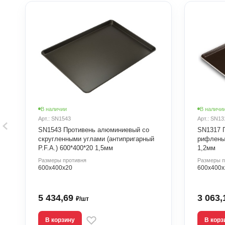
В наличии
В наличи
Арт.: SN1543
Арт.: SN13
SN1543 Противень алюминиевый со
SN1317 
скругленными углами (антипригарный
рифленый
P.F.A.) 600*400*20 1,5мм
1,2мм
Размеры противня
Размеры п
600х400х20
600х400х
5 434,69
3 063
₽/шт
В корзину
В корз