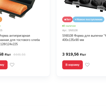
а
Хит
Новое поступление
и
В наличии
05
Арт.: SN9108
Форма антипригарная
SN9108 Форма для выпечки "
анная для тостового хлеба
400x135x90 мм
128/124х225
,58
3 919,56
4446.56
₽/шт
₽/шт
ину
В корзину