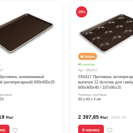
-20
%
Скидка
и
В наличии
17
Арт.: SN1617
Противень алюминиевый
SN1617 Противень антиприга
 (антипригарный) 600х400х25
выпечки 12 булочек для гамб
600х400х40 / 107х95х15
ротивня
Размеры противня
25
60 х 40 х 4 см
,19
2 397,85
2997.31
₽/шт
₽/шт
ину
В корзину