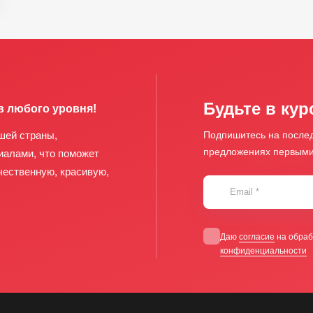
Будьте в кур
в любого уровня!
шей страны,
Подпишитесь на послед
предложениях первым
иалами, что поможет
чественную, красивую,
Email
*
Даю
согласие
на обраб
конфиденциальности