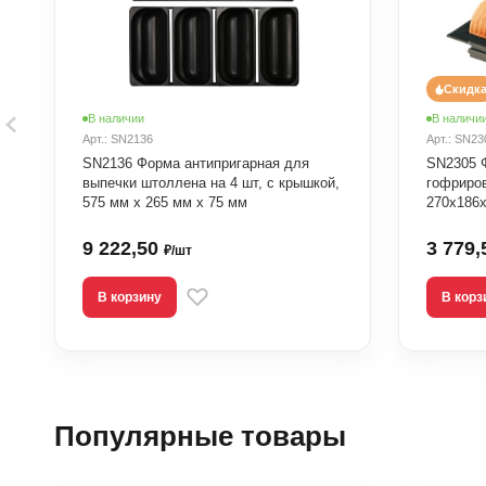
Скидк
В наличии
В наличи
Арт.: SN2136
Арт.: SN23
SN2136 Форма антипригарная для
SN2305 
выпечки штоллена на 4 шт, с крышкой,
гофриров
575 мм х 265 мм х 75 мм
270х186х
9 222,50
3 779
₽/шт
В корзину
В корз
Популярные товары