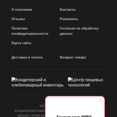
О компании
Контакты
Отзывы
Реквизиты
Политика
Согласие на обработку
конфиденциальности
данных
Карта сайта
Доставка и оплата
Возврат товара
2013 - 2026 © Invi-shop.ru
Кондитерский инвентарь, пекарский инвентарь, интернет-
магазин «Инви-шоп». Вся информация на сайте носит
Консультант ИНВИ