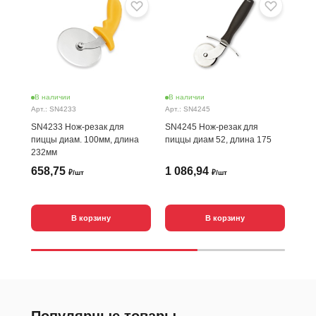
В наличии
В наличии
Нет
Арт.: SN4233
Арт.: SN4245
Арт.
SN4233 Нож-резак для
SN4245 Нож-резак для
SN4
пиццы диам. 100мм, длина
пиццы диам 52, длина 175
для
232мм
175
658,75
1 086,94
1 
₽/шт
₽/шт
В корзину
В корзину
С