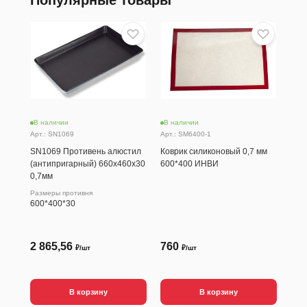
Популярные товары
В наличии
В наличии
В н
Арт.: SN1069
Арт.: SM6400-1
Арт.
SN1069 Противень алюстил
Коврик силиконовый 0,7 мм
SN1
(антипригарный) 660х460х30
600*400 ИНВИ
пер
0,7мм
ант
1,0
Размеры противня
600*400*30
Разм
600
2 865,56
760
2 
₽/шт
₽/шт
В корзину
В корзину