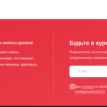
Будьте в кур
в любого уровня!
шей страны,
Подпишитесь на послед
предложениях первым
иалами, что поможет
чественную, красивую,
Email
*
Даю
согласие
на обраб
конфиденциальности