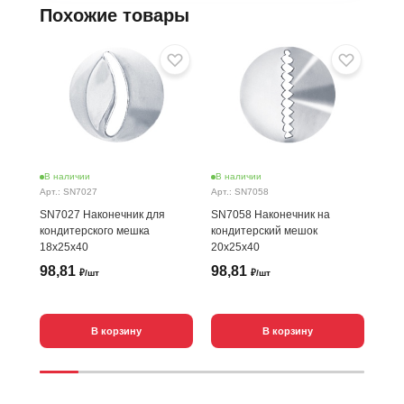
Похожие товары
В наличии
В наличии
В н
Арт.: SN7027
Арт.: SN7058
Арт.
SN7027 Наконечник для
SN7058 Наконечник на
SN7
кондитерского мешка
кондитерский мешок
кон
18x25x40
20х25х40
18х
98,81
98,81
98
₽/шт
₽/шт
В корзину
В корзину