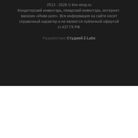
2013 - 2026 © Invi-shop.ru
Кондитерский инвентарь, пекарский инвентарь, интернет-
магазин «Инви-шоп». Вся информация на сайте носит
справочный характер и не является публичной офертой
ст.437 ГК РФ.
Разработано
Студией Z-Labs