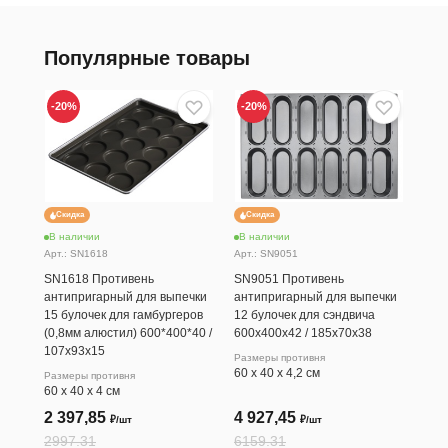
Популярные товары
-20
%
-20
%
-20
Скидка
Скидка
Ск
В наличии
В наличии
В н
Арт.: SN1618
Арт.: SN9051
Арт.
SN1618 Противень
SN9051 Противень
SN1
антипригарный для выпечки
антипригарный для выпечки
ант
15 булочек для гамбургеров
12 булочек для сэндвича
12 
(0,8мм алюстил) 600*400*40 /
600х400х42 / 185х70х38
600
107х93х15
Размеры противня
Разм
60 х 40 х 4,2 см
60 х
Размеры противня
60 х 40 х 4 см
2 397,85
4 927,45
2 
₽/шт
₽/шт
2997.31
6159.31
299