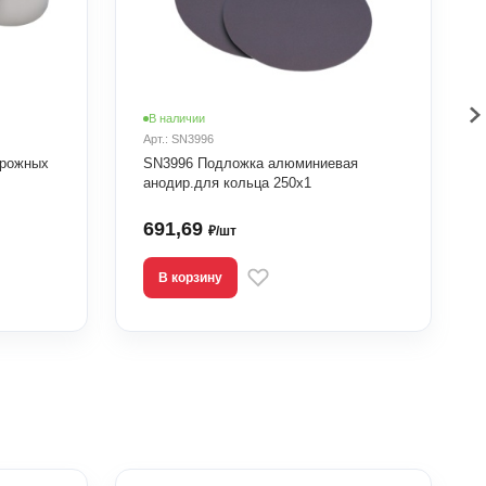
В наличии
Арт.: SN3996
ирожных
SN3996 Подложка алюминиевая
анодир.для кольца 250х1
691,69
₽/шт
В корзину