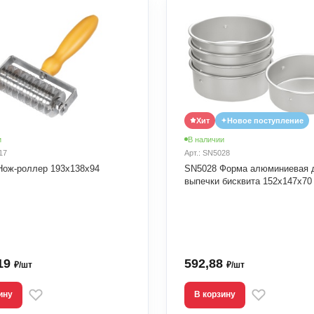
Хит
Новое поступление
и
В наличии
17
Арт.: SN5028
Нож-роллер 193х138х94
SN5028 Форма алюминиевая 
выпечки бисквита 152х147х70
,19
592,88
₽/шт
₽/шт
ину
В корзину