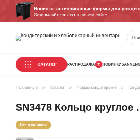
Новинка: антипригарные формы для рождест
Оформляйте заказ на нашем сайте
КАТАЛОГ
РАСПРОДАЖА
НОВИНКИ
SANNEN
На главную
Каталог
Формы кондитерские
Конди
SN3478 Кольцо круглое .
Нет в наличии