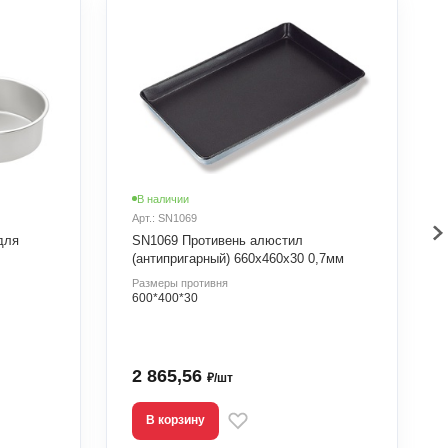
В наличии
Арт.: SN1069
для
SN1069 Противень алюстил
(антипригарный) 660х460х30 0,7мм
Размеры противня
600*400*30
2 865,56
₽/шт
В корзину