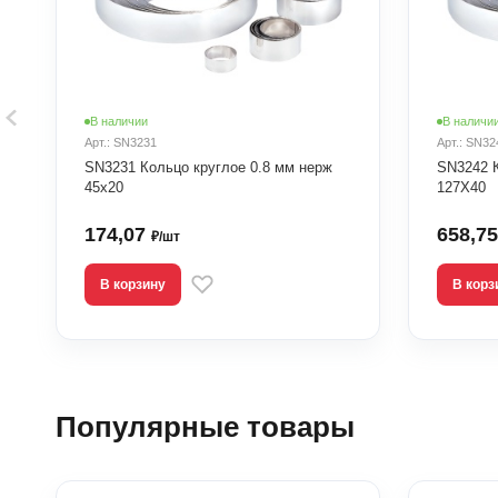
В наличии
В наличи
Арт.: SN3231
Арт.: SN32
SN3231 Кольцо круглое 0.8 мм нерж
SN3242 К
45х20
127X40
174,07
658,7
₽/шт
В корзину
В корз
Популярные товары