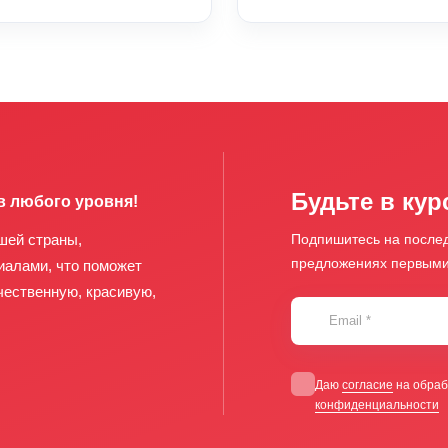
Будьте в кур
в любого уровня!
шей страны,
Подпишитесь на послед
предложениях первым
иалами, что поможет
чественную, красивую,
Email
*
Даю
согласие
на обраб
конфиденциальности