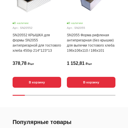
В наличии
В наличии
В н
Арт.: SN20552
Арт.: SN2055
Арт.
SN20552 КРЫШКА для
SN2055 Форма рифленая
SN2
формы SN2055
антипригарная (без крышки)
ант
антипригарной для тостового
для выпечки тостового хлеба
180
хлеба 450гр 214*123*13
196х106х110 / 186х101
378,78
1 152,81
85
₽/шт
₽/шт
В корзину
В корзину
Популярные товары