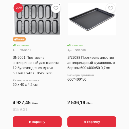
-20
%
Скидка
В наличии
В наличии
В н
Арт.: SN9051
Арт.: SN1088
Арт.
SN9051 Противень
SN1088 Противень алюстил
SN5
антипригарный для выпечки
антипригарный с усиленным
тве
12 булочек для сэндвича
бортом 600х400х50 0,7мм
кру
600х400х42 / 185х70х38
152
Размеры противня
600*400*50
Размеры противня
60 х 40 х 4,2 см
4 927,45
2 536,19
88
₽/шт
₽/шт
6159.31
В корзину
В корзину