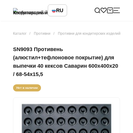
RU
Каталог
Противни
Противни для кондитерских изделий
SN9093 Противень
(алюстил+тефлоновое покрытие) для
выпечки 40 кексов Саварин 600х400х20
/ 68-54х15,5
Нет в наличии