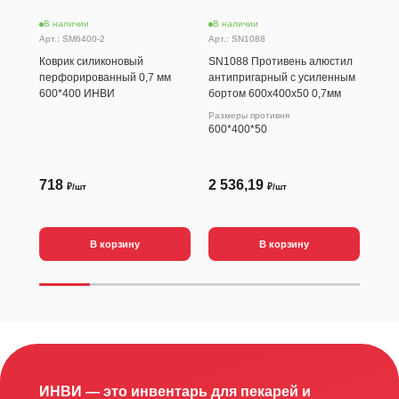
В наличии
В наличии
В н
Арт.: SM6400-2
Арт.: SN1088
Арт.
Коврик силиконовый
SN1088 Противень алюстил
Ков
перфорированный 0,7 мм
антипригарный с усиленным
600
600*400 ИНВИ
бортом 600х400х50 0,7мм
Размеры противня
600*400*50
718
2 536,19
76
₽/шт
₽/шт
В корзину
В корзину
ИНВИ — это инвентарь для пекарей и