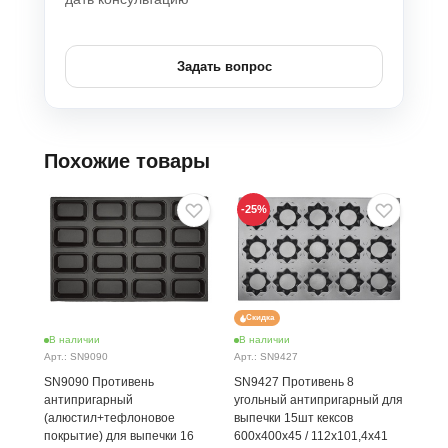
Задать вопрос
Похожие товары
-25
%
-25
Скидка
Ск
В наличии
В наличии
В н
Арт.: SN9090
Арт.: SN9427
Арт.
SN9090 Противень
SN9427 Противень 8
SN9
антипригарный
угольный антипригарный для
вып
(алюстил+тефлоновое
выпечки 15шт кексов
600
покрытие) для выпечки 16
600х400х45 / 112х101,4х41
Разм