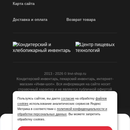
Карта сайта
Доставка и оплата
Возврат товара
2013 - 2026 © Invi-shop.ru
Кондитерский инвентарь, пекарский инвентарь, интернет-
магазин «Инви-шоп». Вся информация на сайте носит
справочный характер и не является публичной офертой
ст.437 ГК РФ.
Пользуясь сайтом, вы даете
согласие
на обработку
файлов
cookies
использование аналитических сервисов Яндекс
Разработано
Студией Z-Labs
Метрика в соответствии с
политикой конфиденциальности и
обработки персональных данных
. Вы можете запретить
обработку cookies.
26 450,40
₽/шт