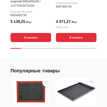
изделий 600х400х39 /
600
Размеры противня
123*70/100*53/35
600*400*45
Размеры противня
600х400*39
5 138,25
4 471,27
5 
₽/шт
₽/шт
5961.69
711
В корзину
В корзину
Популярные товары