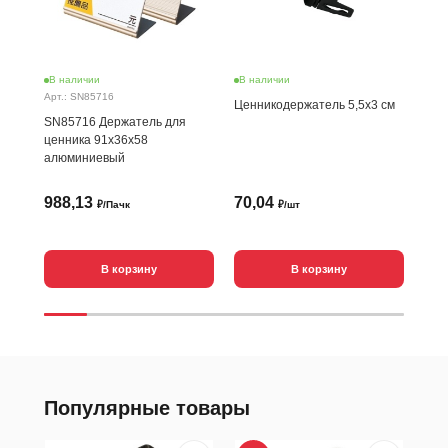
В наличии
В наличии
В н
Арт.: SN85716
Арт.
Ценникодержатель 5,5х3 см
SN85716 Держатель для
SN8
ценника 91х36х58
цен
алюминиевый
988,13
70,04
1 
₽/Пачк
₽/шт
В корзину
В корзину
Популярные товары