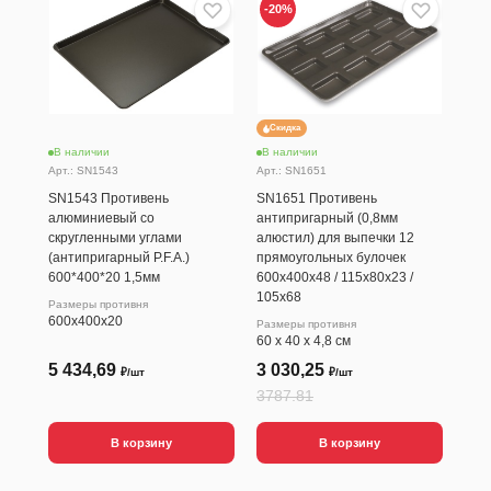
-20
%
Скидка
В наличии
В наличии
В н
Арт.: SN1543
Арт.: SN1651
Арт.
SN1543 Противень
SN1651 Противень
SN1
алюминиевый со
антипригарный (0,8мм
пер
скругленными углами
алюстил) для выпечки 12
ант
(антипригарный P.F.A.)
прямоугольных булочек
1,0
600*400*20 1,5мм
600х400х48 / 115х80х23 /
Разм
105х68
600
Размеры противня
600х400х20
Размеры противня
60 х 40 х 4,8 см
5 434,69
3 030,25
2 
₽/шт
₽/шт
3787.81
В корзину
В корзину