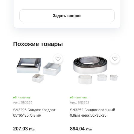
Задать вопрос
Похожие товары
В наличии
В наличии
В н
Арт.: SN3295
Арт.: SN3252
Арт.
SN3295 Бандаж Квадрат
SN3252 Бандаж овальный
SN3
65*65*35 /0.8 мм
0,8мм нерж.50х35х25
0.8
207,03
894,04
29
₽/шт
₽/шт