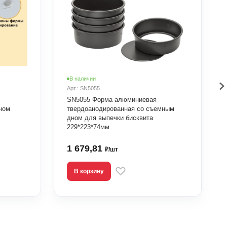
В наличии
Арт.: SN5055
SN5055 Форма алюминиевая
ном
твердоанодированная со съемным
дном для выпечки бисквита
229*223*74мм
1 679,81
₽/шт
В корзину