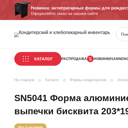
Новинка: антипригарные формы для рождест
Оформляйте заказ на нашем сайте
КАТАЛОГ
РАСПРОДАЖА
НОВИНКИ
SANNEN
На главную
Каталог
Формы кондитерские
Алюм
SN5041 Форма алюминие
выпечки бисквита 203*1
Нет в наличии