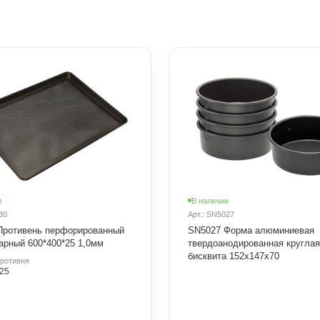
и
В наличии
30
Арт.: SN5027
Противень перфорированный
SN5027 Форма алюминиевая
арный 600*400*25 1,0мм
твердоанодированная круглая
бисквита 152х147х70
ротивня
25