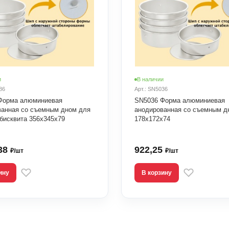
и
В наличии
86
Арт.: SN5036
Форма алюминиевая
SN5036 Форма алюминиевая
ванная со съемным дном для
анодированная со съемным д
бисквита 356х345х79
178х172х74
,38
922,25
₽/шт
₽/шт
ину
В корзину