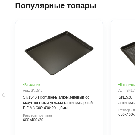
Популярные товары
В наличии
В наличи
Арт.: SN1543
Арт.: SN15
SN1543 Противень алюминиевый со
SN1530 
скругленными углами (антипригарный
антиприг
P.F.A.) 600*400*20 1,5мм
Размеры п
600х400х
Размеры противня
600х400х20