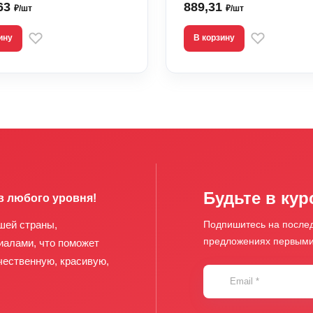
,63
889,31
₽/шт
₽/шт
ину
В корзину
Будьте в кур
в любого уровня!
шей страны,
Подпишитесь на послед
предложениях первым
иалами, что поможет
чественную, красивую,
Email
*