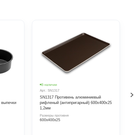
В наличии
Арт.: SN1317
SN1317 Противень алюминиевый
 выпечки
рифленый (антипригарный) 600х400х25
1,2мм
Размеры противня
600х400х25