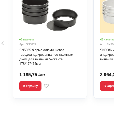
В наличии
В наличи
Арт.: SN5035
Арт.: SN50
SN5035 Форма алюминиевая
SN5086 
твердоанодированная со съемным
анодиро
дном для выпечки бисквита
выпечки 
178*172*74мм
1 185,75
2 964
₽/шт
В корзину
В корз