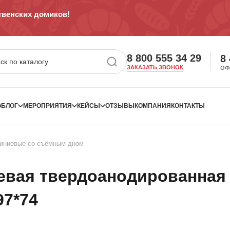
венских домиков!
8 800 555 34 29
8
ЗАКАЗАТЬ ЗВОНОК
ОФ
G
БЛОГ
МЕРОПРИЯТИЯ
КЕЙСЫ
ОТЗЫВЫ
КОМПАНИЯ
КОНТАКТЫ
иниевые со съёмным дном
вая твердоанодированная
97*74