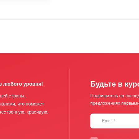
Будьте в кур
в любого уровня!
шей страны,
Подпишитесь на послед
предложениях первым
иалами, что поможет
чественную, красивую,
Email
*