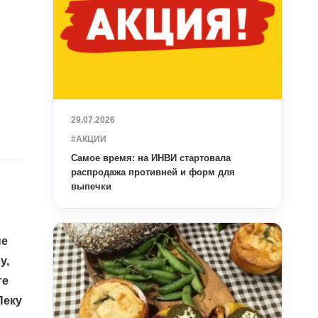
29.07.2026
#АКЦИИ
Самое время: на ИНВИ стартовала
распродажа противней и форм для
выпечки
ые
у,
ге
Пеку