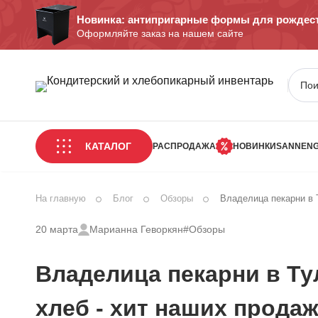
Новинка: антипригарные формы для рождест
Оформляйте заказ на нашем сайте
КАТАЛОГ
РАСПРОДАЖА
НОВИНКИ
SANNEN
На главную
Блог
Обзоры
Владелица пекарни в 
20 марта
Марианна Геворкян
#Обзоры
Владелица пекарни в Ту
хлеб - хит наших продаж