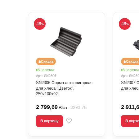
-15
-15
%
%
Скидка
Скидка
В наличии
В наличии
Арт.: SN2306
Арт.: SN23
SN2306 Форма антипригарная
SN2307 Ф
для хлеба "Цветок",
для хлеб
250х100х92
2 799,69
2 911,
3293.75
₽/шт
В корзину
В корз