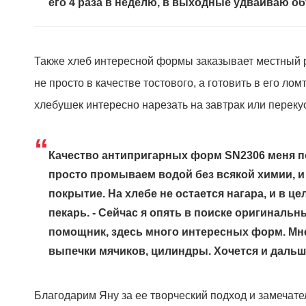
его 4 раза в неделю, в выходные удваиваю об
Также хлеб интересной формы заказывает местный р
не просто в качестве тостового, а готовить в его ло
хлебушек интересно нарезать на завтрак или перекус
“
Качество антипригарных форм SN2306 меня п
просто промываем водой без всякой химии, и
покрытие. На хлебе не остается нагара, и в ц
пекарь. - Сейчас я опять в поиске оригиналь
помощник, здесь много интересных форм. Мн
выпечки мячиков, цилиндры. Хочется и даль
Благодарим Яну за ее творческий подход и замечате