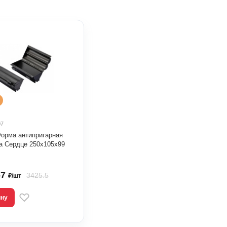
07
орма антипригарная
а Сердце 250х105х99
67
3425.5
₽/шт
ину